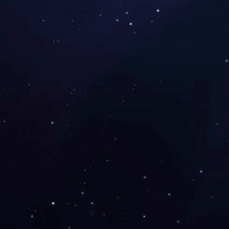
应用领域
新闻
半岛平台
标识标签
半岛平台
联系方式
印刷包装
行业动态
服务支持
保 护 膜
招贤纳士
纺织内饰
客户留言
工业防腐
Copyright 2025 半岛平台-半岛（中国）一站式服务平台 . All ri