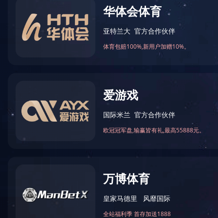
水基纳米乳液
关键词：
水基纳