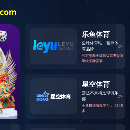
领
新
半岛平台-半岛（中国）一站式
闻
服务平台
最新产品
荣誉证书
荣誉证书
荣誉证书
荣誉证书
水基纳米乳液树脂S3065
水基纳米乳液树脂S1902